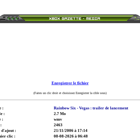
Enregistrer le fichier
(Faites un clic droit et choisissez Enregistrer la cible sous)
e :
Rainbow Six - Vegas : trailer de lancement
e :
2.7 Mo
 :
wmv
:
2463
 d'ajout :
21/11/2006 à 17:14
ier clic :
08-08-2026 à 06:48