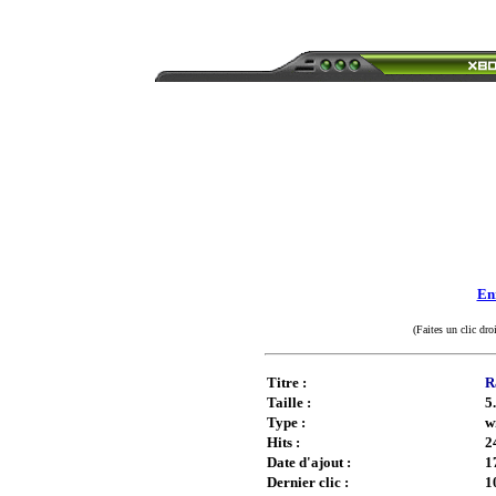
Enr
(Faites un clic dro
Titre :
R
Taille :
5
Type :
w
Hits :
2
Date d'ajout :
1
Dernier clic :
1