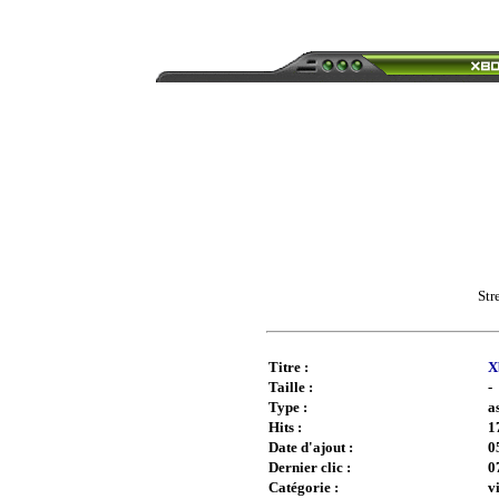
Str
Titre :
X
Taille :
-
Type :
a
Hits :
1
Date d'ajout :
0
Dernier clic :
0
Catégorie :
v