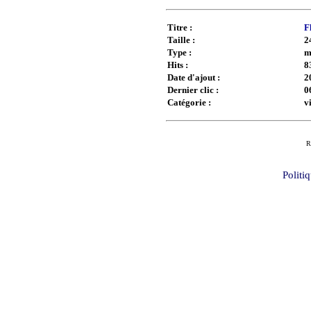
Titre :
F
Taille :
2
Type :
m
Hits :
8
Date d'ajout :
2
Dernier clic :
0
Catégorie :
v
R
Politi