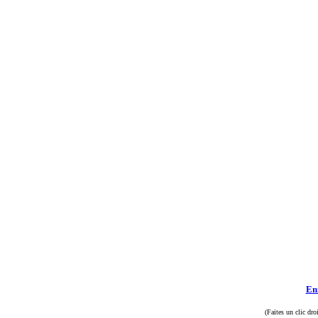
Enr
(Faites un clic dro