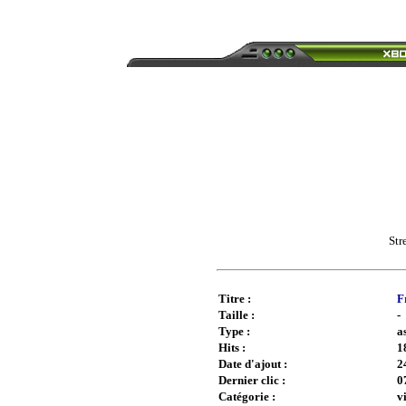
Str
Titre :
F
Taille :
-
Type :
a
Hits :
1
Date d'ajout :
2
Dernier clic :
0
Catégorie :
v