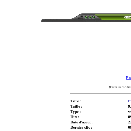
Enr
(Faites un clic dro
Titre :
P
Taille :
9
Type :
w
Hits :
8
Date d'ajout :
2
Dernier clic :
0