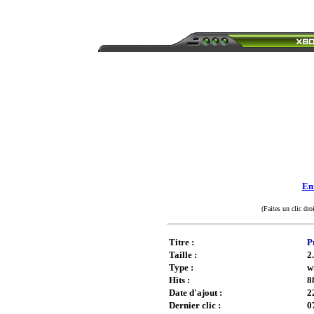
Enr
(Faites un clic dro
Titre :
P
Taille :
2
Type :
w
Hits :
8
Date d'ajout :
2
Dernier clic :
0