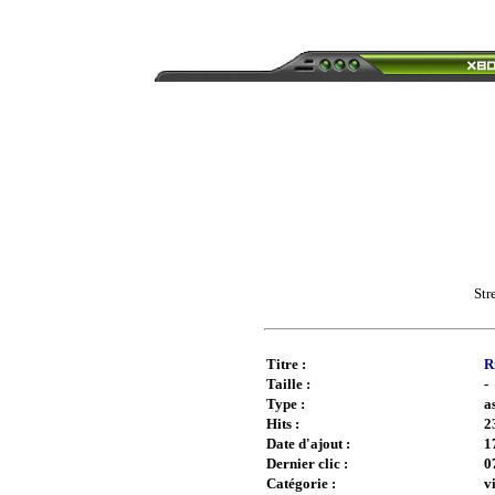
Str
Titre :
R
Taille :
-
Type :
a
Hits :
2
Date d'ajout :
1
Dernier clic :
0
Catégorie :
v