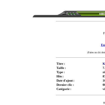
F
Enr
(Faites un clic dro
Titre :
K
Taille :
7
Type :
z
Hits :
8
Date d'ajout :
1
Dernier clic :
0
Catégorie :
v
R