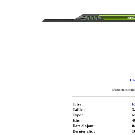
Enr
(Faites un clic dro
Titre :
R
Taille :
3
Type :
w
Hits :
4
Date d'ajout :
0
Dernier clic :
1