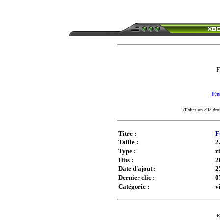
F
Enr
(Faites un clic dro
Titre :
F
Taille :
2
Type :
z
Hits :
2
Date d'ajout :
2
Dernier clic :
0
Catégorie :
v
R