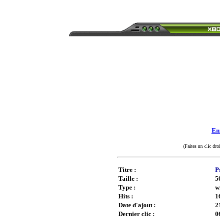
Enr
(Faites un clic dro
Titre :
P
Taille :
5
Type :
w
Hits :
1
Date d'ajout :
2
Dernier clic :
0