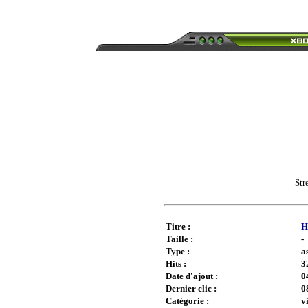
Str
Titre :
H
Taille :
-
Type :
a
Hits :
3
Date d'ajout :
0
Dernier clic :
0
Catégorie :
v