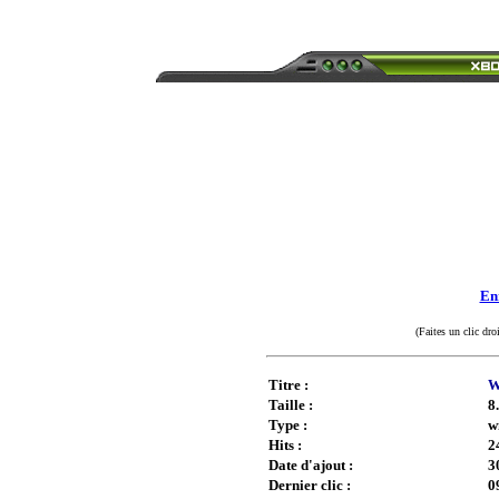
Enr
(Faites un clic dro
Titre :
W
Taille :
8
Type :
w
Hits :
2
Date d'ajout :
3
Dernier clic :
0