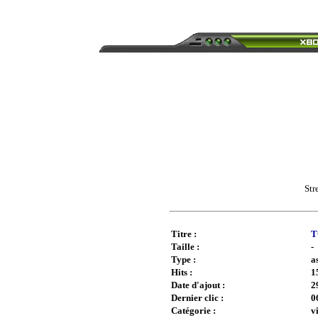
Str
Titre :
T
Taille :
-
Type :
a
Hits :
1
Date d'ajout :
2
Dernier clic :
0
Catégorie :
v