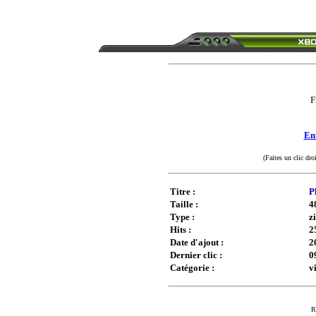
F
Enr
(Faites un clic dro
Titre :
P
Taille :
4
Type :
z
Hits :
2
Date d'ajout :
2
Dernier clic :
0
Catégorie :
v
R