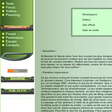
Tests
Focus
Vidéos
Planning
Développeur
Editeur
Site officiel
Date de sortie
Forum
Partenaires
Equipe
Contacts
- Description :
Enflammez le bitume dans l’une des courses les plus dangereu
les joueurs ne pourront compter que sur leur habileté au volan
loi lors de courses interdites, éliminer par tous les moyens s
plus classes, et un repaire de millionnaires, autant de récomp
aura plus moyen de vous arrêter !
- Premières impressions :
Ce jeu nerveux et bourré d’action s’inspire beaucoup de l’univ
ici, grosses caisses. C’est important à préciser, car l’ambianc
jeu, on envisage DMX, chanteur à succès du moment. Que ceux
sa relative simplicité et son action omniprésente. Là vous vou
Techniquement, rien de révolutionnaire. Le jeu sortira égalemen
versions adaptées à chaque machine, on peut donc imaginer que 
(peut-être un peu plus aux States), donc pas de lifting compl
trop grands écarts entre les concurrents, pour garder toujours
Politique de confidentialité
assez bonne profondeur de champ. Mais de toute façon, vous
Le pilotage se fait aisément à l’aide de la gâchette et du sti
lui-même posté à l’arrière du bolide. La visée se fait avec le 
donc bien pensé. Après quelques instants de courses effrénées
sulfateuse). Peut-être le seul hic du gameplay, il faut appuyer 