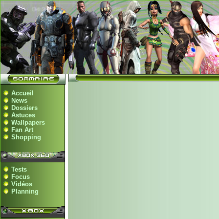
Accueil
News
Dossiers
Astuces
Wallpapers
Fan Art
Shopping
Tests
Focus
Vidéos
Planning