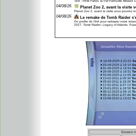
Test - PAW Patrol, la Pat'Patrouille Mission Di
04/08/26
Planet Zoo 2, avant la visite 
Planet Zoo 2, avant la visite vous pourrez ins
04/08/26
Le remake de Tomb Raider s'
On profite de l'été pour rattraper notre reta
2027, Tomb Raider: Legacy of Atlantis. Puisq
Actualités Xbox Gazett
14-09-2025 à 21:01
Se
03-09-2025 à 19:10
Ge
01-09-2025 à 19:54
Xb
26-08-2025 à 16:51
To
03-08-2025 à 12:05
Je
13-02-2011 à 06:30
Tes
05-02-2011 à 18:26
Te
17-01-2011 à 07:13
Te
15-01-2011 à 18:56
Tes
08-12-2010 à 06:16
Te
05-11-2010 à 07:46
Tes
15-09-2010 à 13:02
Te
D
ossiers m