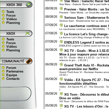
08/08/26
Star Wars : Galactic Racer fai
Star Wars : Galactic Racer fait la part belle 
08/08/26
Preview - Valor Mortis : un S
Tests
Preview - Valor Mortis : un Souls-like napoléo
Focus
08/08/26
Serious Sam : Shatterverse fix
Vidéos
Serious Sam : Shatterverse fixe sa date avant
Planning
07/08/26
Le cauchemar continue avec 
Le cauchemar continue avec REANIMAL : The
07/08/26
La licence Let's Sing change 
La licence Let's Sing change d’éditeur et lâc
Tests
07/08/26
ENDLESS Legend 2 sortira aus
Focus
ENDLESS Legend 2 sortira aussi sur nos conso
Vidéos
06/08/26
Planning
XG TV - Goals - Mise à 1.02.01
Mise à jour majeure pour relance
XG TV - Goals - Mise à 1.02.01 - Le 5 Vs 5 e
relancer le jeu... ( 20:24 )
06/08/26
Grand Theft Auto VI - Rockst
Forum
avant-première sur Netflix
Partenaires
Grand Theft Auto VI - Rockstar Games annonc
Equipe
15:00 )
Contacts
06/08/26
Vidéo - EA Sports FC 27 - The
fonctionnalités détaillées
Vidéo - EA Sports FC 27 - The Grounds : Toute
)
05/08/26
XG Toon - Découvrez le début 
Dino en vidéo
XG Toon - Découvrez le début de PAW Patrol, 
05/08/26
XG TV - Les trésors d'Oni : le