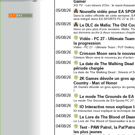
Gamer
XG TV - Les trésors d'Oni : le rasoir Assassi
05/08/26
Nouvelle vidéo pour EA SPO
Dans la vidéo officielle de cette semaine, E
sera intégré dans EA SPORTS FC 27 le 25 se
05/08/26
Le DLC de Mafia: The Old Cou
Dans un peu plus d'une semaine, Mafia: The 
qui donnera accès à deux nouveaux chapitres 
05/08/26
Vidéo - FC 27 - Ultimate Team 
la progression
Vidéo - FC 27 - Ultimate Team : FUT Gallery, 
05/08/26
Crimson Moon sera le nouveau 
Crimson Moon sera le nouveau jeu d'action et
05/08/26
La date de The Walking Dead : 
période chargée
La date de The Walking Dead : Streets of Sur
05/08/26
2K Games dévoile un gros ap
Country - Man of Honor
2K Games dévoile un gros aperçu du gamepla
)
05/08/26
Le mode The Grounds de EA 
Le mode The Grounds de EA Sports FC 27 en
04/08/26
IO Interactive nous explique l
IO Interactive nous explique la technique de 
04/08/26
Le Lore de The Blood of Dawn
Le Lore de The Blood of Dawnwalker à la lou
04/08/26
Test - PAW Patrol, la Pat'Patro
les plus jeunes