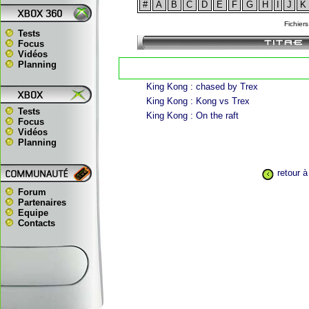
#
A
B
C
D
E
F
G
H
I
J
K
Fichier
Tests
Focus
Vidéos
Planning
King Kong : chased by Trex
King Kong : Kong vs Trex
Tests
King Kong : On the raft
Focus
Vidéos
Planning
retour à
Forum
Partenaires
Equipe
Contacts