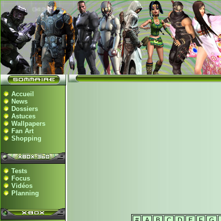
Accueil
News
Dossiers
Astuces
Wallpapers
Fan Art
Shopping
Tests
Focus
Vidéos
Planning
#
A
B
C
D
E
F
G