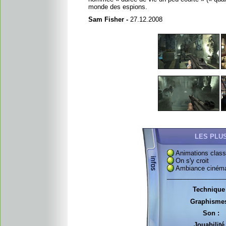
monde des espions.
Sam Fisher -
27.12.2008
LES PLU
Animations clas
On s'y croit
Ambiance ciném
________________
Technique 
Graphismes
Son :
Jouabilité 