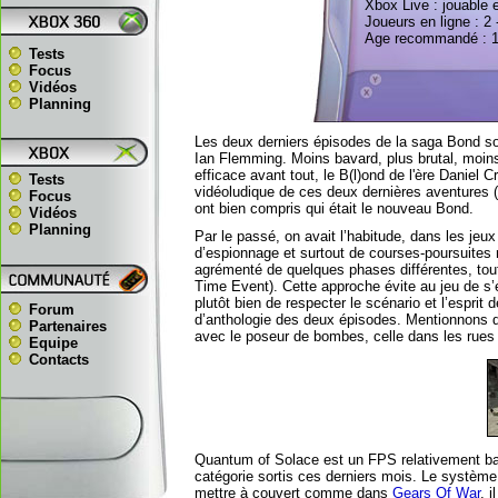
Xbox Live : jouable 
Joueurs en ligne : 2 
Age recommandé : 
Tests
Focus
Vidéos
Planning
Les deux derniers épisodes de la saga Bond sor
Ian Flemming. Moins bavard, plus brutal, moin
efficace avant tout, le B(l)ond de l'ère Daniel 
Tests
vidéoludique de ces deux dernières aventures (
Focus
ont bien compris qui était le nouveau Bond.
Vidéos
Planning
Par le passé, on avait l’habitude, dans les jeu
d’espionnage et surtout de courses-poursuites
agrémenté de quelques phases différentes, tou
Time Event). Cette approche évite au jeu de s’ép
plutôt bien de respecter le scénario et l’esprit 
Forum
d’anthologie des deux épisodes. Mentionnons dan
Partenaires
avec le poseur de bombes, celle dans les rues 
Equipe
Contacts
Quantum of Solace est un FPS relativement bas
catégorie sortis ces derniers mois. Le système
mettre à couvert comme dans
Gears Of War
, 