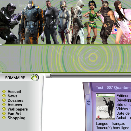
Test : 007 Quantum
Accueil
Editeur 
News
Dévelop
Dossiers
Site offi
Astuces
Vidéos 
Wallpapers
Date de 
Fan Art
Achat :
Shopping
Langue : français
Joueur(s) hors ligne 