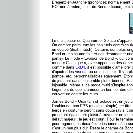
Bregenz en Autriche (prononcez normalement
BO, rien à redire, c’est du Bond efficace, explos
Le multijoueur de Quantum of Solace s’apparen
On compte parmi eux les habituels contrôles de 
en équipe (deathmatch). Certains sont plus or
Bond au moins une fois et doit désamorcer une 
partie). Le mode « Evasion de Bond », qui consis
mode « Classique », avec apparition des armes 
comme dans
CoD4
, il est possible d’améliore
d’ajouter des viseurs ou un silencieux. Il y a p
pompe, etc, personnalisables également. Eton
de jeu sont dans l’ensemble plutôt bonnes. Par
injouable. Même si ce mode multi s’inspire éno
largement de quoi s’amuser un bon nombre d’heu
couverture contre les murs.
James Bond – Quantum of Solace est un jeu trè
l’ambiance, bon FPS (quoique simple), ce titre
héros en costume seront sans doute ravis, consc
prendront également plaisir à traverser ce jeu 
défaut majeur : le jeu est court. Pour le termi
pour regarder les deux épisodes cinémaà la suit
c’est un peu plus dur. Reste le charme de Bond,
nommée « durée de vie un peu courte » (« quan