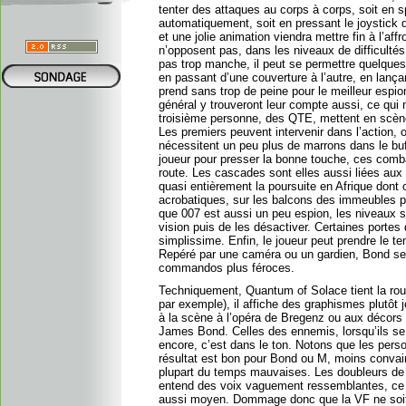
tenter des attaques au corps à corps, soit en s
automatiquement, soit en pressant le joystick 
et une jolie animation viendra mettre fin à l’a
n’opposent pas, dans les niveaux de difficulté
pas trop manche, il peut se permettre quelques
en passant d’une couverture à l’autre, en lanç
prend sans trop de peine pour le meilleur espi
général y trouveront leur compte aussi, ce qui n
troisième personne, des QTE, mettent en scèn
Les premiers peuvent intervenir dans l’action, o
nécessitent un peu plus de marrons dans le bu
joueur pour presser la bonne touche, ces combat
route. Les cascades sont elles aussi liées aux
quasi entièrement la poursuite en Afrique dont
acrobatiques, sur les balcons des immeubles pa
que 007 est aussi un peu espion, les niveaux so
vision puis de les désactiver. Certaines portes 
simplissime. Enfin, le joueur peut prendre le te
Repéré par une caméra ou un gardien, Bond s
commandos plus féroces.
Techniquement, Quantum of Solace tient la rout
par exemple), il affiche des graphismes plutôt j
à la scène à l’opéra de Bregenz ou aux décors d
James Bond. Celles des ennemis, lorsqu’ils se 
encore, c’est dans le ton. Notons que les pers
résultat est bon pour Bond ou M, moins convainc
plupart du temps mauvaises. Les doubleurs de 
entend des voix vaguement ressemblantes, ce qu
aussi moyen. Dommage donc que la VF ne soit p