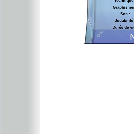
Technique 
Graphismes
Son :
Jouabilité 
Durée de vi