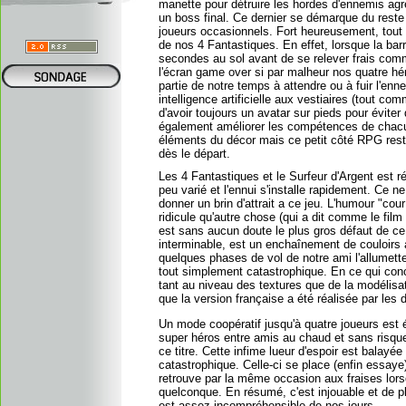
manette pour détruire les hordes d'ennemis agr
un boss final. Ce dernier se démarque du reste d
joueurs occasionnels. Fort heureusement, tout 
de nos 4 Fantastiques. En effet, lorsque la barr
secondes au sol avant de se relever frais comm
l'écran game over si par malheur nos quatre
partie de notre temps à attendre ou à fuir l'enn
intelligence artificielle aux vestiaires (tout 
d'avoir toujours un avatar sur pieds pour évite
également améliorer les compétences de chacu
éléments du décor mais ce petit côté RPG rest
dès le départ.
Les 4 Fantastiques et le Surfeur d'Argent est 
peu varié et l'ennui s'installe rapidement. Ce 
donner un brin d'attrait a ce jeu. L'humour "cou
ridicule qu'autre chose (qui a dit comme le film
est sans aucun doute le plus gros défaut de ce 
interminable, est un enchaînement de couloirs
quelques phases de vol de notre ami l'allumette 
tout simplement catastrophique. En ce qui conc
tant au niveau des textures que de la modélis
que la version française a été réalisée par les 
Un mode coopératif jusqu'à quatre joueurs est 
super héros entre amis au chaud et sans risqu
ce titre. Cette infime lueur d'espoir est balay
catastrophique. Celle-ci se place (enfin essay
retrouve par la même occasion aux fraises lorsq
quelconque. En résumé, c'est injouable et de p
est assez incompréhensible de nos jours.