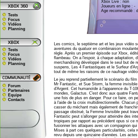
Xbox Live : non
Joueurs en ligne : -
Age recommandé : d
Tests
Focus
Vidéos
Planning
Les comics, le septième art et les jeux vidéo 
aventures du quatuor en combinaison moulante, 
Tests
règle. Après un premier épisode sur Xbox, édité
Focus
flambeau. On a l'espoir, à chaque adaptation, d'
Vidéos
merchandising développé dans le seul but de rem
Planning
suspens, Les 4 Fantastiques et le Surfeur d'Arg
tout de même les raisons de ce naufrage vidéo
Le jeu reprend partiellement le scénario du fi
Mr Fantastic, et Sue Storm, la femme invisible 
Forum
d'Argent. Cet humanoïde à l'apparence du T-100
Partenaires
mondes, Galactus. C'est donc aux quatre Fantas
Equipe
une fois de plus en danger. Pour ce faire, on pe
Contacts
à l'aide de la croix multidirectionnelle. Chacu
casser du méchant mais également de franchir 
passage obstrué, la Femme Invisible peut trave
Fantastic peut s'allonger pour atteindre des in
tropiques par rapport au précédent opus si ce 
fusionner les attaques avec un compagnon qui s
Mises à part ces quelques particularités, cela
revu depuis une quinzaine d'années. Les actes