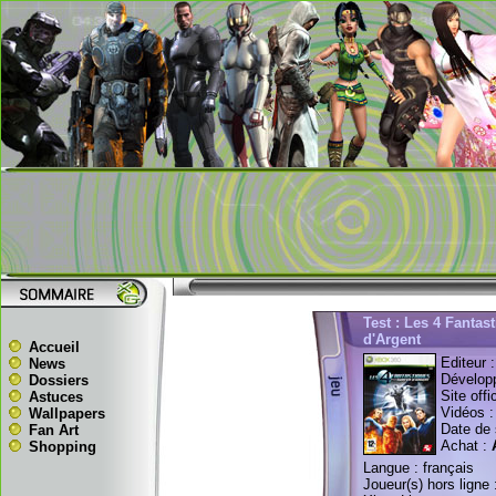
Test : Les 4 Fantast
d'Argent
Accueil
Editeur 
News
Dévelop
Dossiers
Site offi
Astuces
Vidéos 
Wallpapers
Date de 
Fan Art
Achat :
Shopping
Langue : français
Joueur(s) hors ligne 