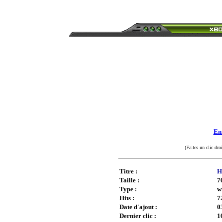
Enr
(Faites un clic dro
Titre :
H
Taille :
7
Type :
w
Hits :
7
Date d'ajout :
0
Dernier clic :
1