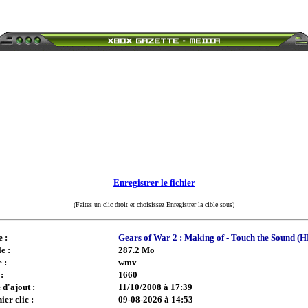
Enregistrer le fichier
(Faites un clic droit et choisissez Enregistrer la cible sous)
e :
Gears of War 2 : Making of - Touch the Sound (H
e :
287.2 Mo
 :
wmv
:
1660
 d'ajout :
11/10/2008 à 17:39
ier clic :
09-08-2026 à 14:53