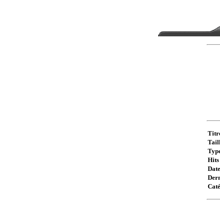
Titr
Taill
Type
Hits 
Date
Dern
Caté