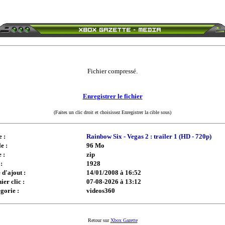
Fichier compressé.
Enregistrer le fichier
(Faites un clic droit et choisissez Enregistrer la cible sous)
e :
Rainbow Six - Vegas 2 : trailer 1 (HD - 720p)
e :
96 Mo
 :
zip
:
1928
 d'ajout :
14/01/2008 à 16:52
ier clic :
07-08-2026 à 13:12
gorie :
videos360
Retour sur
Xbox Gazette