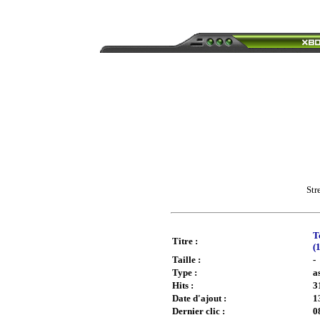
Str
T
Titre :
(
Taille :
-
Type :
a
Hits :
3
Date d'ajout :
1
Dernier clic :
0