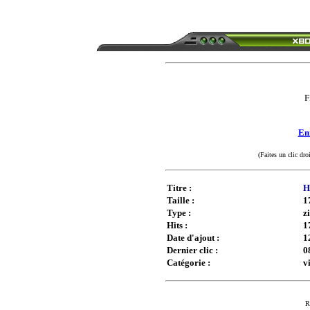
F
Enr
(Faites un clic dro
Titre :
H
Taille :
1
Type :
z
Hits :
1
Date d'ajout :
1
Dernier clic :
0
Catégorie :
v
R