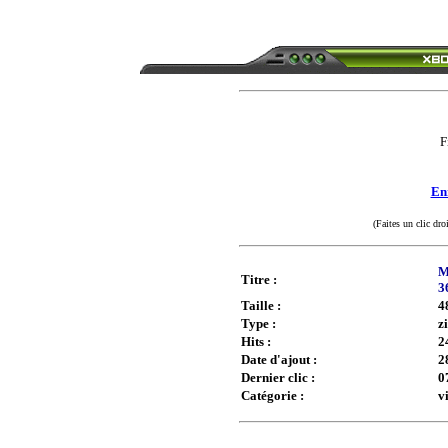
F
Enr
(Faites un clic dro
M
Titre :
3
Taille :
4
Type :
z
Hits :
2
Date d'ajout :
2
Dernier clic :
0
Catégorie :
v