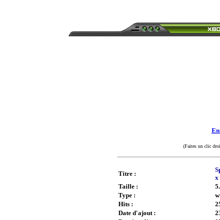
Enr
(Faites un clic dro
S
Titre :
x
Taille :
5
Type :
w
Hits :
2
Date d'ajout :
2