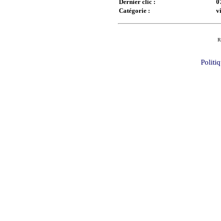
Dernier clic :
0
Catégorie :
v
R
Politi