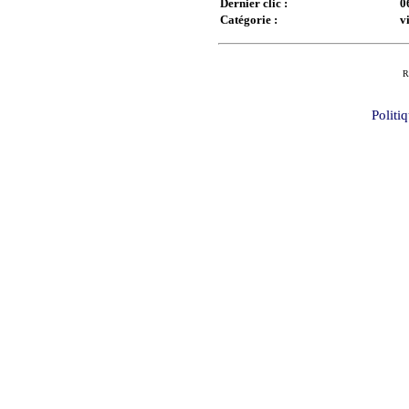
Dernier clic :
0
Catégorie :
v
R
Politi