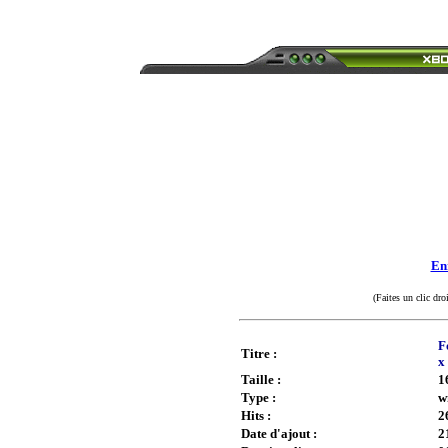
Enr
(Faites un clic dro
F
Titre :
x
Taille :
1
Type :
w
Hits :
2
Date d'ajout :
2