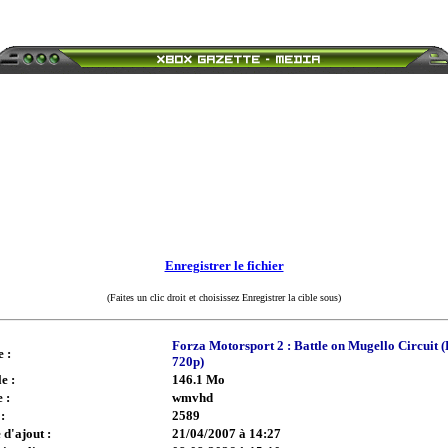
Enregistrer le fichier
(Faites un clic droit et choisissez Enregistrer la cible sous)
Forza Motorsport 2 : Battle on Mugello Circuit (
e :
720p)
e :
146.1 Mo
 :
wmvhd
:
2589
 d'ajout :
21/04/2007 à 14:27