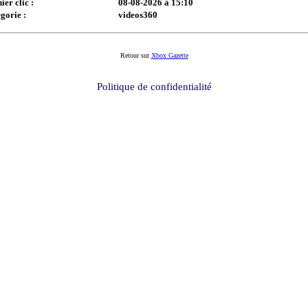
ier clic :
08-08-2026 à 15:10
gorie :
videos360
Retour sur
Xbox Gazette
Politique de confidentialité