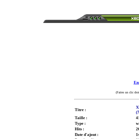
Enr
(Faites un clic dro
X
Titre :
(
Taille :
4
Type :
w
Hits :
2
Date d'ajout :
1