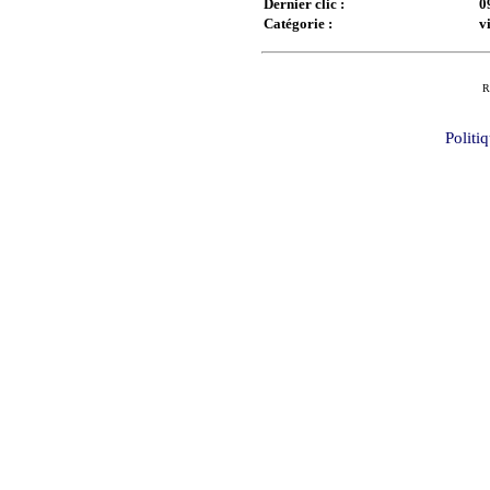
Dernier clic :
0
Catégorie :
v
R
Politi