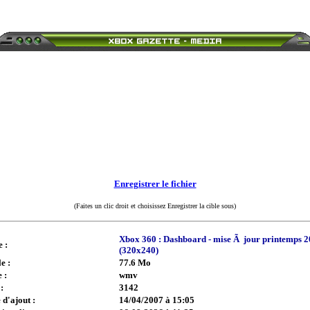
Enregistrer le fichier
(Faites un clic droit et choisissez Enregistrer la cible sous)
Xbox 360 : Dashboard - mise Ã jour printemps 
e :
(320x240)
e :
77.6 Mo
 :
wmv
:
3142
 d'ajout :
14/04/2007 à 15:05