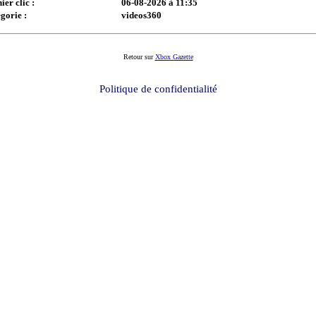
ier clic :
06-08-2026 à 11:35
gorie :
videos360
Retour sur
Xbox Gazette
Politique de confidentialité