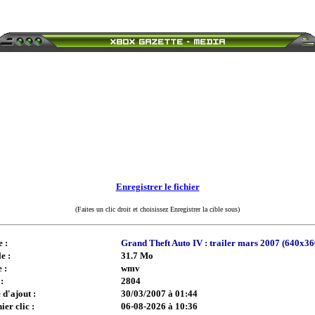
Enregistrer le fichier
(Faites un clic droit et choisissez Enregistrer la cible sous)
e :
Grand Theft Auto IV : trailer mars 2007 (640x36
e :
31.7 Mo
 :
wmv
:
2804
 d'ajout :
30/03/2007 à 01:44
ier clic :
06-08-2026 à 10:36