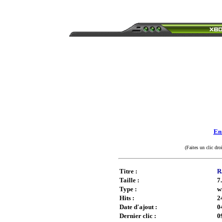
Enr
(Faites un clic dro
Titre :
R
Taille :
7
Type :
w
Hits :
2
Date d'ajout :
0
Dernier clic :
0