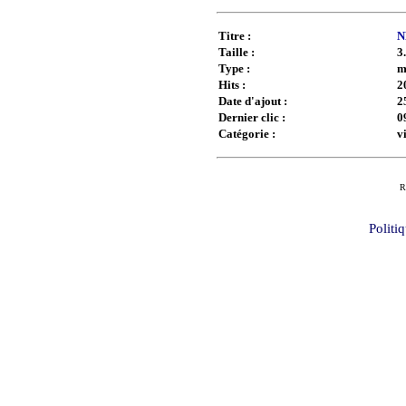
Titre :
N
Taille :
3
Type :
m
Hits :
2
Date d'ajout :
2
Dernier clic :
0
Catégorie :
v
R
Politi