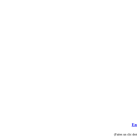
Enr
(Faites un clic dro