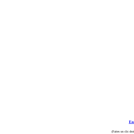
Enr
(Faites un clic dro