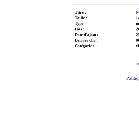
Titre :
N
Taille :
1
Type :
m
Hits :
2
Date d'ajout :
2
Dernier clic :
0
Catégorie :
v
R
Politi