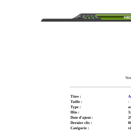
Str
Titre :
A
Taille :
-
Type :
a
Hits :
3
Date d'ajout :
2
Dernier clic :
0
Catégorie :
v