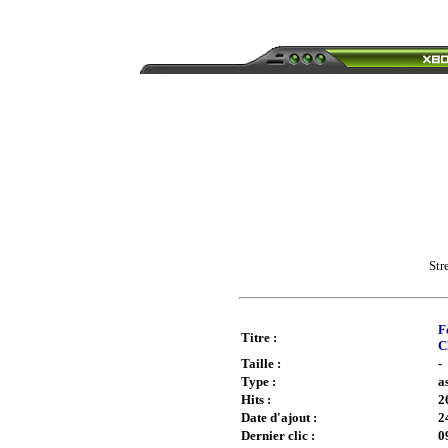
Str
F
Titre :
C
Taille :
-
Type :
a
Hits :
2
Date d'ajout :
2
Dernier clic :
0