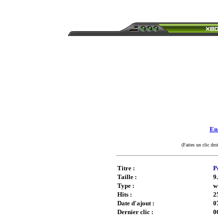
Enr
(Faites un clic dro
Titre :
P
Taille :
9
Type :
w
Hits :
2
Date d'ajout :
0
Dernier clic :
0