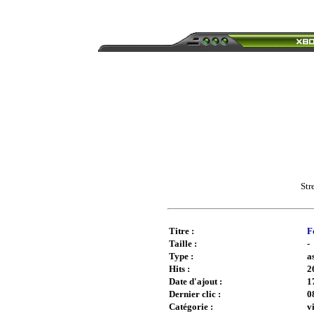
Str
Titre :
F
Taille :
-
Type :
a
Hits :
2
Date d'ajout :
1
Dernier clic :
0
Catégorie :
v