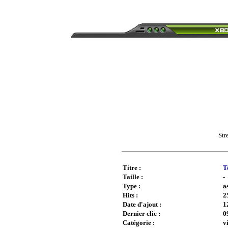
Str
Titre :
T
Taille :
-
Type :
a
Hits :
2
Date d'ajout :
1
Dernier clic :
0
Catégorie :
v