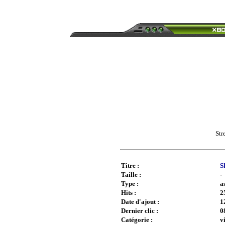
Str
Titre :
S
Taille :
-
Type :
a
Hits :
2
Date d'ajout :
1
Dernier clic :
0
Catégorie :
v