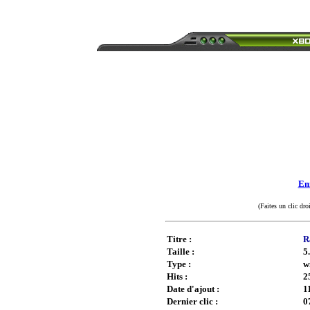
Enr
(Faites un clic dro
Titre :
R
Taille :
5
Type :
w
Hits :
2
Date d'ajout :
1
Dernier clic :
0