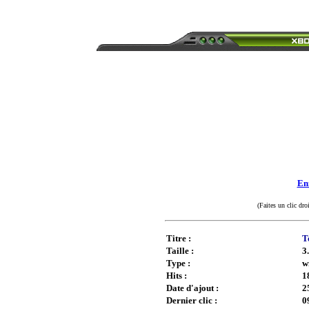
Enr
(Faites un clic dro
Titre :
T
Taille :
3
Type :
w
Hits :
1
Date d'ajout :
2
Dernier clic :
0