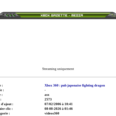
Streaming uniquement
e :
Xbox 360 : pub japonaise fighting dragon
e :
-
 :
asx
:
2573
 d'ajout :
07/02/2006 à 10:41
ier clic :
08-08-2026 à 01:46
gorie :
videos360