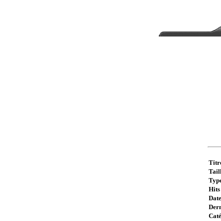
Titr
Taill
Type
Hits 
Date
Dern
Caté