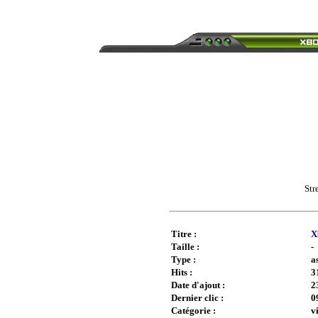
Str
Titre :
X
Taille :
-
Type :
a
Hits :
3
Date d'ajout :
2
Dernier clic :
0
Catégorie :
v