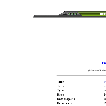
Enr
(Faites un clic dro
Titre :
P
Taille :
5
Type :
w
Hits :
2
Date d'ajout :
2
Dernier clic :
0