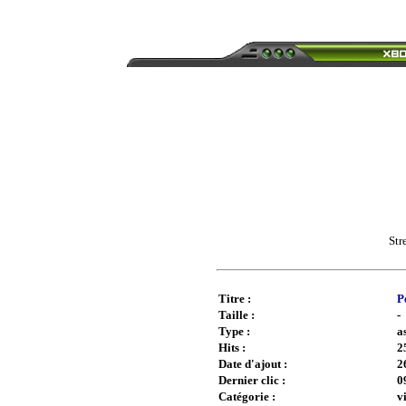
Str
Titre :
P
Taille :
-
Type :
a
Hits :
2
Date d'ajout :
2
Dernier clic :
0
Catégorie :
v