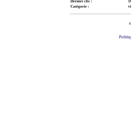
Dernier clic :
1
Catégorie :
v
R
Politi