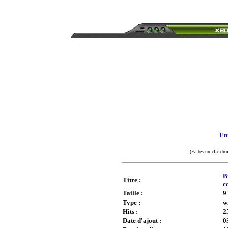
Enr
(Faites un clic dro
B
Titre :
c
Taille :
9
Type :
w
Hits :
2
Date d'ajout :
0